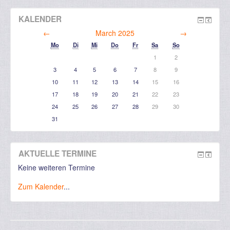
KALENDER
←
March 2025
→
Mo
Di
Mi
Do
Fr
Sa
So
1
2
3
4
5
6
7
8
9
10
11
12
13
14
15
16
17
18
19
20
21
22
23
24
25
26
27
28
29
30
31
AKTUELLE TERMINE
Keine weiteren Termine
Zum Kalender
...