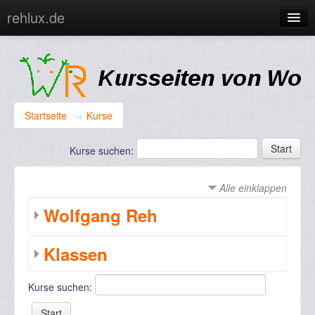
rehlux.de
Sie sind nicht angemeldet. (
Login
)
Startseite
→
Kurse
Kurse suchen:
Alle einklappen
Wolfgang Reh
Klassen
Kurse suchen: